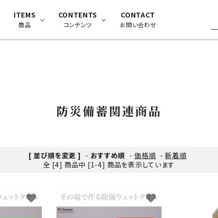
ITEMS
CONTENTS
CONTACT
商品
コンテンツ
お問い合わせ
除菌消臭剤チャーミスト
よくある質問
防災備蓄関連商品
試験データ
防災備蓄関連商品
除菌消臭機器/スプレー
使用方法
[ 並び順を変更 ]
-
おすすめ順
-
価格順
-
新着順
全 [4] 商品中 [1-4] 商品を表示しています
ペット向け商品
favorite
favorite
ード