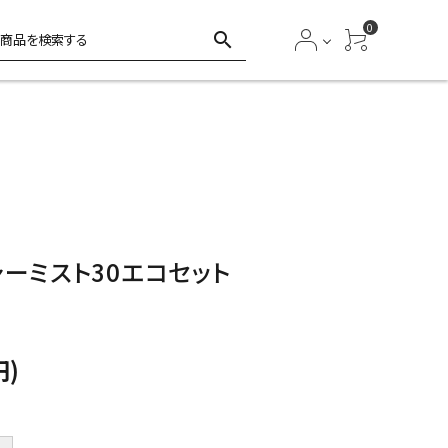
0
search
ーミスト30エコセット
円)