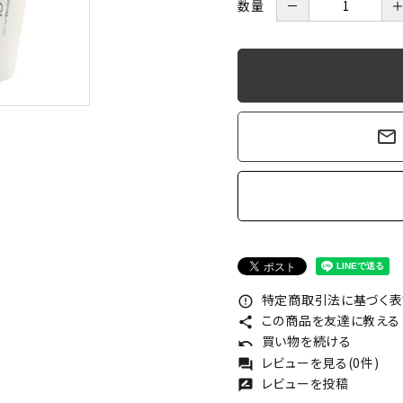
数量
－
mail_outline
特定商取引法に基づく表記
error_outline
この商品を友達に教える
share
買い物を続ける
undo
レビューを見る(0件)
forum
レビューを投稿
rate_review