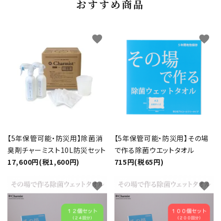
おすすめ商品
favorite
favorite
【5年保管可能・防災用】除菌消
【5年保管可能・防災用】その場
臭剤チャーミスト10L防災セット
で作る除菌ウエットタオル
17,600円(税1,600円)
715円(税65円)
favorite
favorite