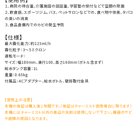
１．病院の待合室、介護施設の談話室、学習塾の受付などで空間の除菌
２．飲食店、スポーツジム、バス、ペットサロンなどでの、食べ物や体臭、タバコ
の臭いの消臭
３．食品倉庫内でのカビの発生予防
【仕様】
最大霧化能力：約125ml/h
霧化粒子：3～5ミクロン
運転モード：
サイズ：幅180mm、奥行100、高さ160mm（ボトル含まず）
給水タンク容量：1L
重量：0.65kg
付属品：ACアダプター、給水ボトル、壁掛取付金具
【使用上の注意】
本機の保証は購入後１年間です。（保証はチャーミスト使用場合に限ります）
本機にはチャーミスト以外の薬品や洗剤は使用しないで下さい。機器のサビ
や故障の原因となります。