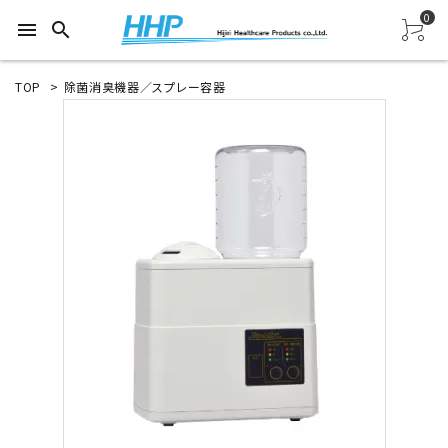
0
menu
search
TOP
>
除菌消臭機器／スプレー容器