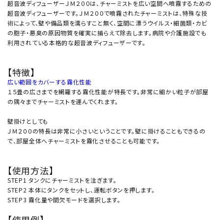
超音波ディフューザーＪＭ２００は、チャーミストを広い空間へ噴霧するための
超音波ディフューザーです。ＪＭ２００で噴霧されたチャーミストは、特殊な技
術によって、壁や備品類を濡らすこと無く、空間に漂うウイルス・細菌類・カビ
の胞子・悪臭の原因物質を確実に捕らえて除去します。病院や介護施設でも
利用されている本格的な超音波ディフューザーです。
【特徴】
広い範囲をカバーする霧化性能
１５畳の広さまでを網羅する霧化性能が特長です。非常に細かい粒子が部屋
の隅々までチャーミストを運んでくれます。
壁掛けとしても
ＪＭ２００の特長は非常に小さいということです。壁に掛けることもできるの
で、部屋全体へチャーミストを霧化させることも可能です。
【使用方法】
STEP1 タンクにチャーミストを注ぎます。
STEP2 本体にタンクをセットし、運転ボタンを押します。
STEP3 霧化量や間欠モードを選択します。
【使用例】